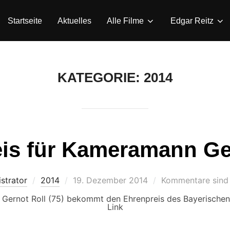
Startseite
Aktuelles
Alle Filme
Edgar Reitz
KATEGORIE:
2014
is für Kameramann Ge
Veröffentlicht
strator
2014
19. Dezember 2014
Kommentare sind 
am
ernot Roll (75) bekommt den Ehrenpreis des Bayerischen Fi
Link