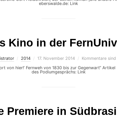
eberswalde.de: Link
 Kino in der FernUniv
Veröffentlicht
strator
2014
17. November 2014
Kommentare sind 
am
fort von hier!‘ Fernweh von 1830 bis zur Gegenwart“ Artikel
des Podiumgesprächs: Link
 Premiere in Südbrasil