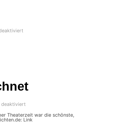
eaktiviert
chnet
deaktiviert
er Theaterzeit war die schönste,
ichten.de: Link