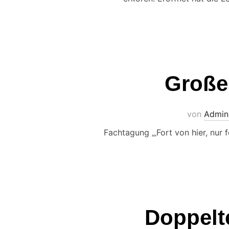
Großes
von
Admini
Fachtagung „‚Fort von hier, nur 
Doppelte