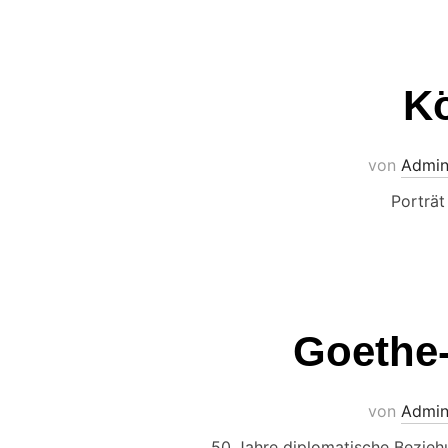
K
von
Admin
Porträt
Goethe-
von
Admin
50 Jahre diplomatische Beziehu