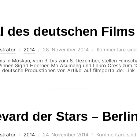
al des deutschen Film
Veröffentlicht
strator
2014
28. November 2014
Kommentare sind 
am
ms in Moskau, vom 3. bis zum 8. Dezember, stellen Filmsch
/innen Sigrid Hoerner, Mo Asumang und Lauro Cress zum 13.
deutsche Produktionen vor. Artikel auf filmportal.de: Link
vard der Stars – Berli
Veröffentlicht
strator
2014
24. November 2014
Kommentare sind 