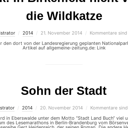
die Wildkatze
Veröffentlicht
strator
2014
21. November 2014
Kommentare sind 
am
ür den dort von der Landesregierung geplanten Nationalpa
Artikel auf allgemeine-zeitung.de: Link
Sohn der Stadt
Veröffentlicht
strator
2014
20. November 2014
Kommentare sind 
am
 in Eberswalde unter dem Motto “Stadt Land Buch“ viel un
um des Lesemarathons in Berlin-Brandenburg vom Börsenv
esereihe Gert Heidenreich, der seinen Roman „Die andere Hei