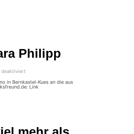
ara Philipp
deaktiviert
no in Bernkastel-Kues an die aus
ksfreund.de: Link
iel mehr als