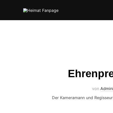
Zum
Inhalt
springen
Ehrenpre
von
Admini
Der Kameramann und Regisseur G