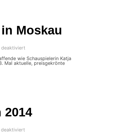
s in Moskau
deaktiviert
affende wie Schauspielerin Katja
 Mal aktuelle, preisgekrönte
n 2014
deaktiviert