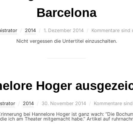
Barcelona
Veröffentlicht
istrator
2014
1. Dezember 2014
Kommentare sind d
am
Nicht vergessen die Untertitel einzuschalten.
elore Hoger ausgezei
Veröffentlicht
strator
2014
30. November 2014
Kommentare sind 
am
 Erinnerung bei Hannelore Hoger ist ganz wach: “Die Bochum
die ich am Theater mitgemacht habe.” Artikel auf ruhrnachr