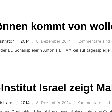
önnen kommt von woll
Veröffentlicht
istrator
2014
8. Dezember 2014
Kommentare sind d
am
 der BE-Schauspielerin Antonia Bill Artikel auf tagesspiegel.
Institut Israel zeigt Ma
Veröffentlicht
istrator
2014
8. Dezember 2014
Kommentare sind d
am
ngen Deutschland-Israel.Aus diesem Anlass zeigt das Goethe-