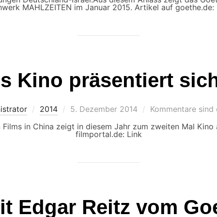
hwerk MAHLZEITEN im Januar 2015. Artikel auf goethe.de: 
 Kino präsentiert sic
Veröffentlicht
istrator
2014
5. Dezember 2014
Kommentare sind d
am
 Films in China zeigt in diesem Jahr zum zweiten Mal Kino 
filmportal.de: Link
it Edgar Reitz vom Goe