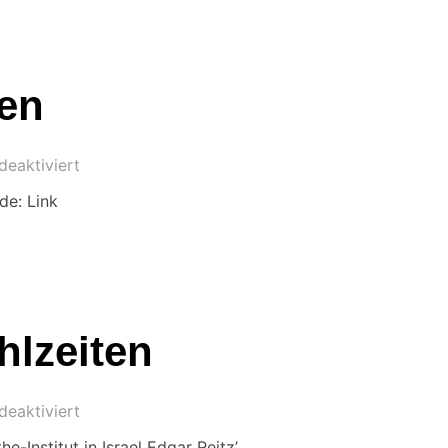
en
eaktiviert
de: Link
hlzeiten
eaktiviert
Institut in Israel Edgar Reitz’