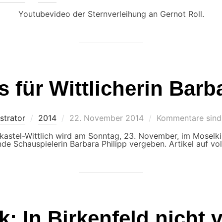
am
Youtubevideo der Sternverleihung an Gernot Roll.
s für Wittlicherin Barb
Veröffentlicht
strator
2014
22. November 2014
Kommentare sind 
am
nkastel-Wittlich wird am Sonntag, 23. November, im Moselki
de Schauspielerin Barbara Philipp vergeben. Artikel auf vol
: In Birkenfeld nicht v