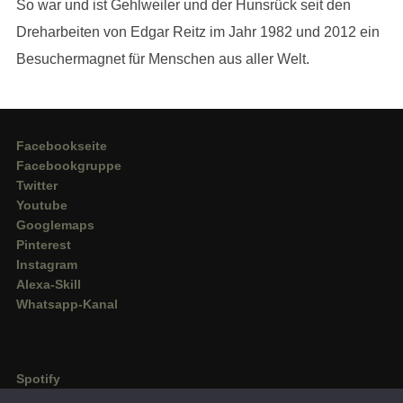
So war und ist Gehlweiler und der Hunsrück seit den
Dreharbeiten von Edgar Reitz im Jahr 1982 und 2012 ein
Besuchermagnet für Menschen aus aller Welt.
Facebookseite
Facebookgruppe
Twitter
Youtube
Googlemaps
Pinterest
Instagram
Alexa-Skill
Whatsapp-Kanal
Spotify
Deezer