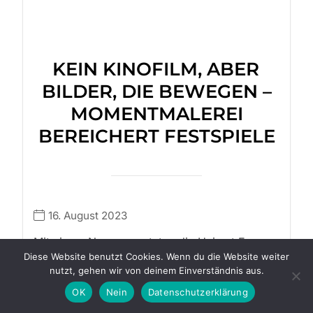
KEIN KINOFILM, ABER
BILDER, DIE BEWEGEN –
MOMENTMALEREI
BEREICHERT FESTSPIELE
16. August 2023
Mit einem Novum warteten die Heimat Europa
Diese Website benutzt Cookies. Wenn du die Website weiter
Filmfestspiele auf. Es ging weniger um einen
nutzt, gehen wir von deinem Einverständnis aus.
Kinofilm...
OK
Nein
Datenschutzerklärung