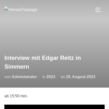
Zum
Inhalt
SEIT
springen
Interview mit Edgar Reitz in
Simmern
Veröffentlicht
von
Administrator
in
2023
an
25. August 2023
am
ab 15:50 min.