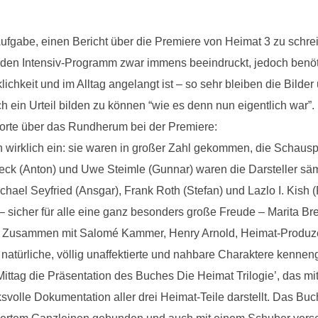
Aufgabe, einen Bericht über die Premiere von Heimat 3 zu schreibe
tunden Intensiv-Programm zwar immens beeindruckt, jedoch benö
klichkeit und im Alltag angelangt ist – so sehr bleiben die Bild
ch ein Urteil bilden zu können “wie es denn nun eigentlich war”.
Worte über das Rundherum bei der Premiere:
ch wirklich ein: sie waren in großer Zahl gekommen, die Schausp
ck (Anton) und Uwe Steimle (Gunnar) waren die Darsteller säm
chael Seyfried (Ansgar), Frank Roth (Stefan) und Lazlo I. Kish
– sicher für alle eine ganz besonders große Freude – Marita Bre
lte. Zusammen mit Salomé Kammer, Henry Arnold, Heimat-Produz
r natürliche, völlig unaffektierte und nahbare Charaktere kenneng
ttag die Präsentation des Buches Die Heimat Trilogie’, das m
volle Dokumentation aller drei Heimat-Teile darstellt. Das Buc