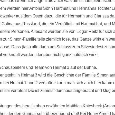
l was das Drehbuch angeht als auch was die schauspielerische 
dem werden hier Antons Sohn Hartmut und Hermanns Tochter Lul
dwerker aus dem Osten dazu, die für Hermann und Clarissa d
 Galina aus Russland, die ein Verhältnis mit Hartmut hat, und 
itere Personen. Allesamt werden sie von Edgar Reitz für sich al
 zur Simon-Familie teils ziemlich lose, das Ganze wirkt ein wen
u Hause. Dass (fast) alle dann am Schluss zum Silvesterfest zu
verknüpft werden, der aber nicht ganz natürlich wirkt.
 Schauspielern und Team von Heimat 3 auf der Bühne.
 entsteht: In Heimat 3 wird die Geschichte der Familie Simon au
n bei Heimat 1 und 2 verspürte kann man sich auch hier kaum e
iel sei verraten! Die ist zumeist durchaus angebracht und klug e
tungen des bereits oben erwähnten Matthias Kniesbeck (Anton
nt, der den Gunnar sehr überzeugend gibt! Bei Henry Arnold ha