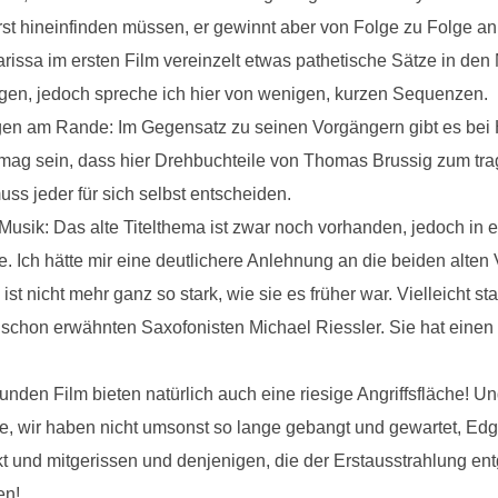
rst hineinfinden müssen, er gewinnt aber von Folge zu Folge a
rissa im ersten Film vereinzelt etwas pathetische Sätze in den 
ogen, jedoch spreche ich hier von wenigen, kurzen Sequenzen.
gen am Rande: Im Gegensatz zu seinen Vorgängern gibt es bei H
mag sein, dass hier Drehbuchteile von Thomas Brussig zum tra
ss jeder für sich selbst entscheiden.
usik: Das alte Titelthema ist zwar noch vorhanden, jedoch in e
e. Ich hätte mir eine deutlichere Anlehnung an die beiden alten
t nicht mehr ganz so stark, wie sie es früher war. Vielleicht s
chon erwähnten Saxofonisten Michael Riessler. Sie hat einen e
tunden Film bieten natürlich auch eine riesige Angriffsfläche! U
wir haben nicht umsonst so lange gebangt und gewartet, Edgar
 und mitgerissen und denjenigen, die der Erstausstrahlung ent
en!