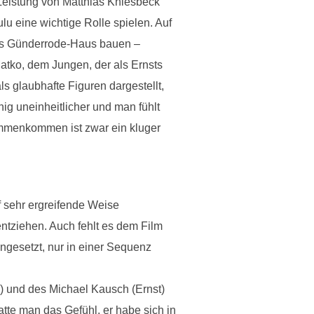
Leistung von Matthias Kniesbeck
u eine wichtige Rolle spielen. Auf
as Günderrode-Haus bauen –
Matko, dem Jungen, der als Ernsts
s glaubhafte Figuren dargestellt,
ig uneinheitlicher und man fühlt
sammenkommen ist zwar ein kluger
f sehr ergreifende Weise
ntziehen. Auch fehlt es dem Film
ingesetzt, nur in einer Sequenz
) und des Michael Kausch (Ernst)
tte man das Gefühl, er habe sich in