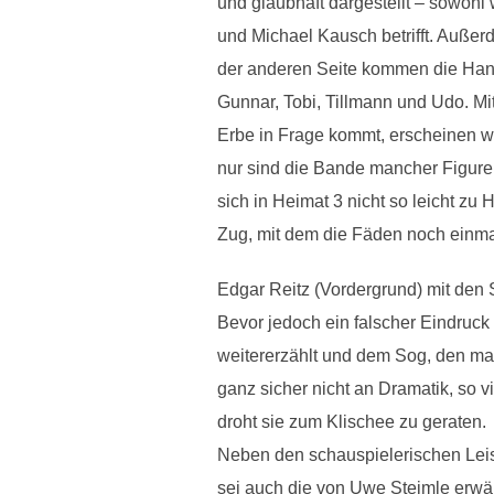
und glaubhaft dargestellt – sowoh
und Michael Kausch betrifft. Außer
der anderen Seite kommen die Han
Gunnar, Tobi, Tillmann und Udo. Mit
Erbe in Frage kommt, erscheinen we
nur sind die Bande mancher Figuren
sich in Heimat 3 nicht so leicht z
Zug, mit dem die Fäden noch einmal 
Edgar Reitz (Vordergrund) mit den
Bevor jedoch ein falscher Eindruck
weitererzählt und dem Sog, den ma
ganz sicher nicht an Dramatik, so v
droht sie zum Klischee zu geraten.
Neben den schauspielerischen Leis
sei auch die von Uwe Steimle erwäh