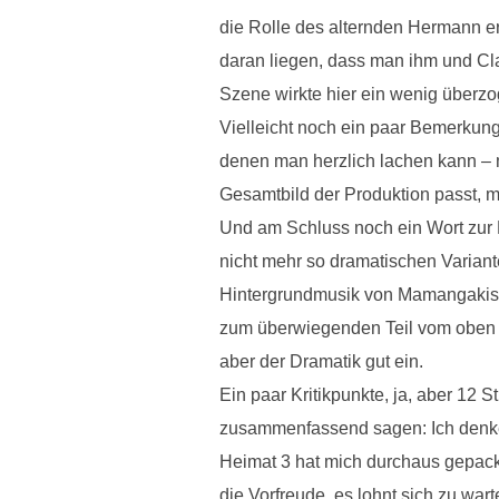
die Rolle des alternden Hermann e
daran liegen, dass man ihm und Cla
Szene wirkte hier ein wenig überz
Vielleicht noch ein paar Bemerkun
denen man herzlich lachen kann – 
Gesamtbild der Produktion passt, mu
Und am Schluss noch ein Wort zur M
nicht mehr so dramatischen Variant
Hintergrundmusik von Mamangakis is
zum überwiegenden Teil vom oben s
aber der Dramatik gut ein.
Ein paar Kritikpunkte, ja, aber 12 S
zusammenfassend sagen: Ich denke, 
Heimat 3 hat mich durchaus gepackt
die Vorfreude, es lohnt sich zu wart