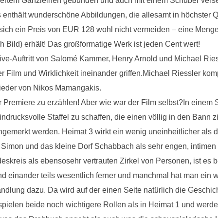
triertem Ganzleinen gebunden und auch mit einem Schuber ver
s enthält wunderschöne Abbildungen, die allesamt in höchster 
 sich ein Preis von EUR 128 wohl nicht vermeiden – eine Menge
 Bild) erhält! Das großformatige Werk ist jeden Cent wert!
Live-Auftritt von Salomé Kammer, Henry Arnold und Michael Ries
ier Film und Wirklichkeit ineinander griffen.Michael Riessler kom
wieder von Nikos Mamangakis.
 Premiere zu erzählen! Aber wie war der Film selbst?In einem 
indrucksvolle Staffel zu schaffen, die einen völlig in den Bann zi
ngemerkt werden. Heimat 3 wirkt ein wenig uneinheitlicher als d
e Simon und das kleine Dorf Schabbach als sehr engen, intimen 
kreis als ebensosehr vertrauten Zirkel von Personen, ist es b
ind einander teils wesentlich ferner und manchmal hat man ein w
ndlung dazu. Da wird auf der einen Seite natürlich die Geschic
pielen beide noch wichtigere Rollen als in Heimat 1 und werd