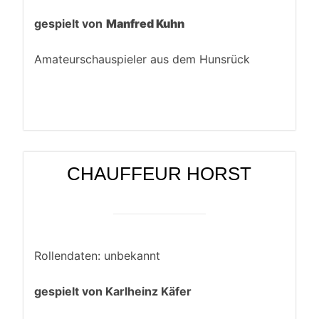
gespielt von
Manfred Kuhn
Amateurschauspieler aus dem Hunsrück
CHAUFFEUR HORST
Rollendaten: unbekannt
gespielt von Karlheinz Käfer