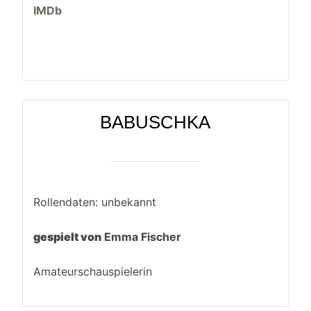
IMDb
BABUSCHKA
Rollendaten: unbekannt
gespielt von
Emma Fischer
Amateurschauspielerin