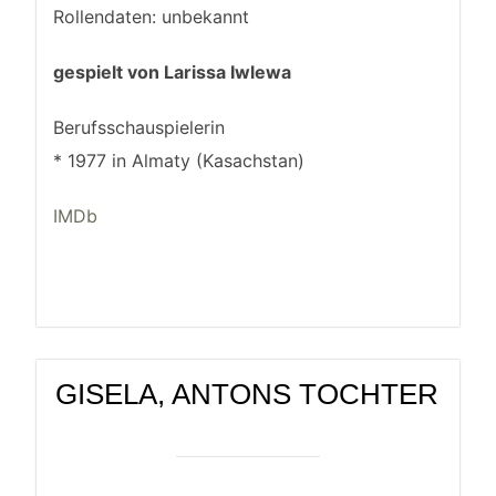
Rollendaten: unbekannt
gespielt von Larissa Iwlewa
Berufsschauspielerin
* 1977 in Almaty (Kasachstan)
IMDb
GISELA, ANTONS TOCHTER