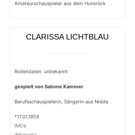
Amateurschauspieler aus dem Hunsrück
CLARISSA LICHTBLAU
Rollendaten: unbekannt
gespielt von Salome Kammer
Berufsschauspielerin, Sängerin aus Nidda
*17.01.1959
IMDb
Wikipedia