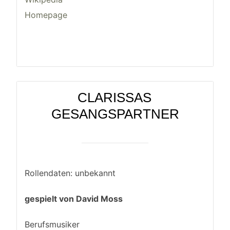
Homepage
CLARISSAS
GESANGSPARTNER
Rollendaten: unbekannt
gespielt von David Moss
Berufsmusiker