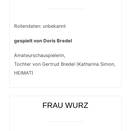
Rollendaten: unbekannt
gespielt von Doris Bredel
Amateurschauspielerin,
Tochter von Gertrud Bredel (Katharina Simon,
HEIMAT)
FRAU WURZ