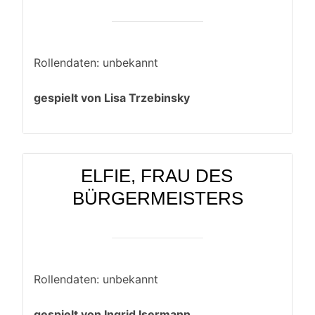
Rollendaten: unbekannt
gespielt von Lisa Trzebinsky
ELFIE, FRAU DES
BÜRGERMEISTERS
Rollendaten: unbekannt
gespielt von Ingrid Isermann