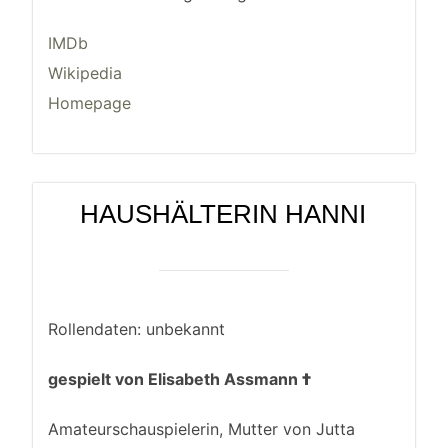
IMDb
Wikipedia
Homepage
HAUSHÄLTERIN HANNI
Rollendaten: unbekannt
gespielt von Elisabeth Assmann
†
Amateurschauspielerin, Mutter von Jutta