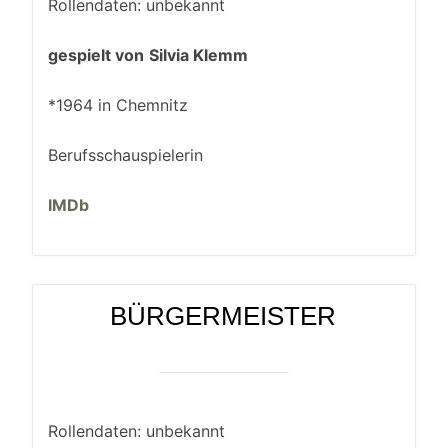
Rollendaten: unbekannt
gespielt von
Silvia Klemm
*1964 in Chemnitz
Berufsschauspielerin
IMDb
BÜRGERMEISTER
Rollendaten: unbekannt