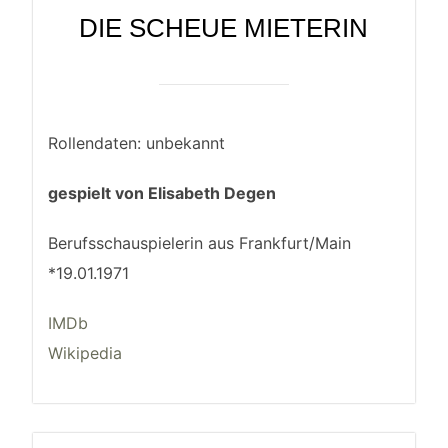
DIE SCHEUE MIETERIN
Rollendaten: unbekannt
gespielt von Elisabeth Degen
Berufsschauspielerin aus Frankfurt/Main
*19.01.1971
IMDb
Wikipedia