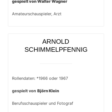
gespielt von Walter Wagner
Amateurschauspieler, Arzt
ARNOLD
SCHIMMELPFENNIG
Rollendaten: *1966 oder 1967
gespielt von
Björn Klein
Berufsschauspieler und Fotograf