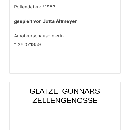
Rollendaten: *1953
gespielt von Jutta Altmeyer
Amateurschauspielerin
* 26.07.1959
GLATZE, GUNNARS
ZELLENGENOSSE