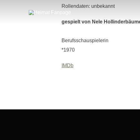
Zum
Rollendaten: unbekannt
Inhalt
springen
gespielt von Nele Hollinderbäum
Berufsschauspielerin
*1970
IMDb
Beitragsnavigation