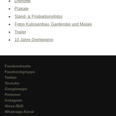
Drehorte
Plakate
Stand- & Produktionsfotos
Fotos Kulissenbau, Garderobe und Maske
Trailer
10 Jahre Drehbeginn
Facebookseite
Facebookgruppe
Twitter
Youtube
Googlemaps
Pinterest
Instagram
Alexa-Skill
Whatsapp-Kanal