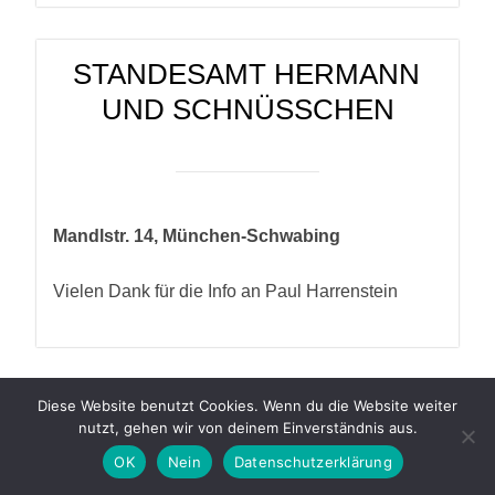
STANDESAMT HERMANN
UND SCHNÜSSCHEN
Mandlstr. 14, München-Schwabing
Vielen Dank für die Info an Paul Harrenstein
Diese Website benutzt Cookies. Wenn du die Website weiter
STRASSE IN ROSENHEIM
nutzt, gehen wir von deinem Einverständnis aus.
OK
Nein
Datenschutzerklärung