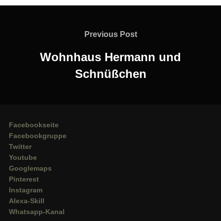
Beitragsnavigation
Previous
Previous Post
Post
Wohnhaus Hermann und
Schnüßchen
Facebookseite
Facebookgruppe
Twitter
Youtube
Googlemaps
Pinterest
Instagram
Alexa-Skill
Whatsapp-Kanal