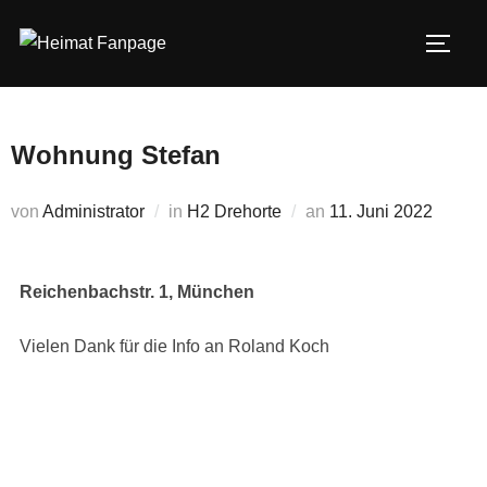
Zum
Inhalt
SEIT
springen
Wohnung Stefan
Veröffentlicht
von
Administrator
in
H2 Drehorte
an
11. Juni 2022
am
Reichenbachstr. 1, München
Vielen Dank für die Info an Roland Koch