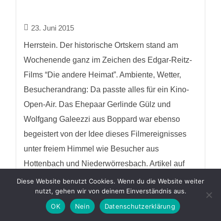
23. Juni 2015
Herrstein. Der historische Ortskern stand am
Wochenende ganz im Zeichen des Edgar-Reitz-
Films “Die andere Heimat”. Ambiente, Wetter,
Besucherandrang: Da passte alles für ein Kino-
Open-Air. Das Ehepaar Gerlinde Gülz und
Wolfgang Galeezzi aus Boppard war ebenso
begeistert von der Idee dieses Filmereignisses
unter freiem Himmel wie Besucher aus
Hottenbach und Niederwörresbach. Artikel auf
rheinzeitung.de: Link...
Diese Website benutzt Cookies. Wenn du die Website weiter
nutzt, gehen wir von deinem Einverständnis aus.
OK
Nein
Datenschutzerklärung
weiterlesen