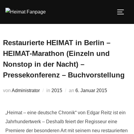
Zum
Inhalt
SEIT
springen
Restaurierte HEIMAT in Berlin –
HEIMAT-Marathon (Einzeln und
Nonstop in der Nacht) –
Pressekonferenz – Buchvorstellung
Veröffentlicht
von
Administrator
in
2015
an
6. Januar 2015
am
„Heimat – eine deutsche Chronik“ von Edgar Reitz ist ein
Jahrhundertwerk – Deshalb feiert der Regisseur eine
Premiere der besonderen Art mit seinem neu restaurierten