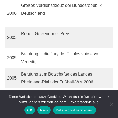
Großes Verdienstkreuz der Bundesrepublik
2006
Deutschland
Robert Geisendörfer-Preis
2005
Berufung in die Jury der Filmfestspiele von
2005
Venedig
Berufung zum Botschafter des Landes
2005
Rheinland-Pfalz der Fußball-WM 2006
2005
Justinus-Kerner-Preis
Diese Website benutzt Cookies. Wenn du die Website weiter
nutzt, gehen wir von deinem Einverständnis aus.
Carl Zuckmayer Medaille
OK
Nein
Datenschutzerklärung
2004