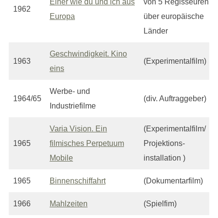
Einer wie du und ich aus
von 5 Regisseuren
1962
Europa
über europäische
Länder
Geschwindigkeit. Kino
1963
(Experimentalfilm)
eins
Werbe- und
1964/65
(div. Auftraggeber)
Industriefilme
Varia Vision. Ein
(Experimentalfilm/
1965
filmisches Perpetuum
Projektions-
Mobile
installation )
1965
Binnenschiffahrt
(Dokumentarfilm)
1966
Mahlzeiten
(Spielfim)