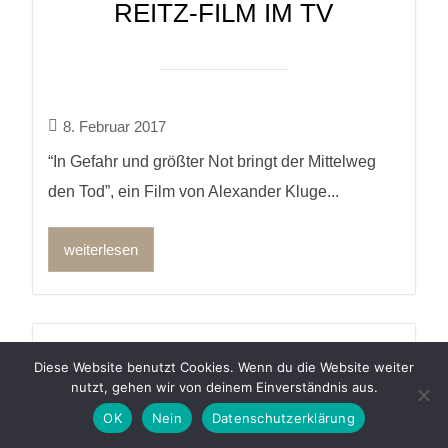
REITZ-FILM IM TV
8. Februar 2017
“In Gefahr und größter Not bringt der Mittelweg
den Tod”, ein Film von Alexander Kluge...
weiterlesen
FIRMA, DIE DAS
Diese Website benutzt Cookies. Wenn du die Website weiter
GÜNDERRODEHAUS
nutzt, gehen wir von deinem Einverständnis aus.
WIEDER AUFGEBAUT HAT,
OK
Nein
Datenschutzerklärung