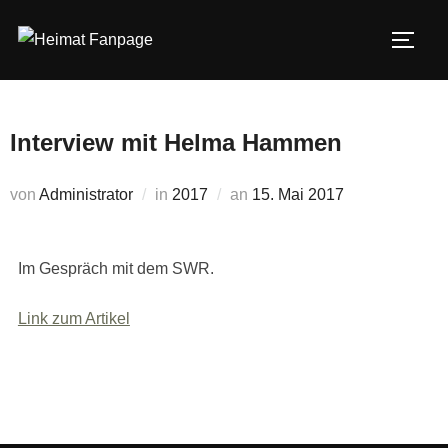
Zum
Inhalt
SEIT
springen
Interview mit Helma Hammen
Veröffentlicht
von
Administrator
in
2017
an
15. Mai 2017
am
Im Gespräch mit dem SWR.
Link zum Artikel