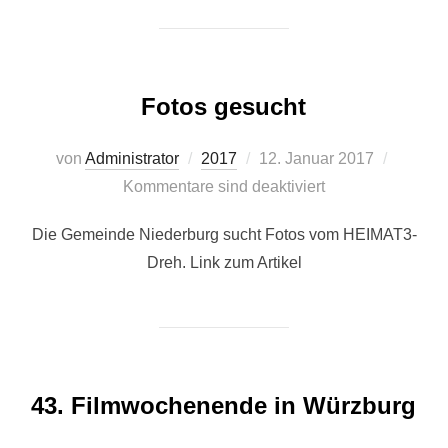
Fotos gesucht
Veröffentlicht
von
Administrator
2017
12. Januar 2017
am
Kommentare sind deaktiviert
Die Gemeinde Niederburg sucht Fotos vom HEIMAT3-
Dreh. Link zum Artikel
43. Filmwochenende in Würzburg