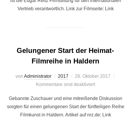
ist die Edgar Reitz Filmstiftung für den internationalen
Vertrieb verantwortlich. Link zur Filmseite: Link
Gelungener Start der Heimat-
Filmreihe in Haldern
Veröffentlicht
von
Administrator
2017
26. Oktober 2017
am
Kommentare sind deaktiviert
Gebannte Zuschauer und eine mitreißende Diskussion
sorgten für einen gelungenen Start der fünfteiligen Reihe
Filmkunst in Haldern. Artikel auf nrz.de: Link