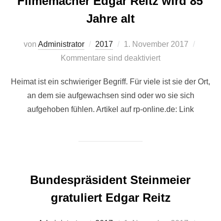
Filmemacher Edgar Reitz wird 85
Jahre alt
Veröffentlicht
von
Administrator
2017
1. November 2017
am
Kommentare sind deaktiviert
Heimat ist ein schwieriger Begriff. Für viele ist sie der Ort,
an dem sie aufgewachsen sind oder wo sie sich
aufgehoben fühlen. Artikel auf rp-online.de: Link
Bundespräsident Steinmeier
gratuliert Edgar Reitz