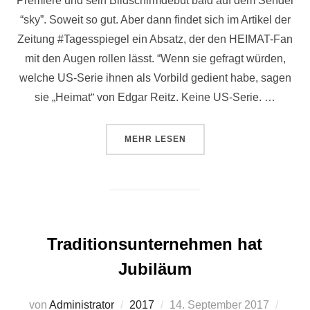
Premiere und sein Bildschirmdebüt bald auf dem Sender
“sky”. Soweit so gut. Aber dann findet sich im Artikel der
Zeitung #Tagesspiegel ein Absatz, der den HEIMAT-Fan
mit den Augen rollen lässt. “Wenn sie gefragt würden,
welche US-Serie ihnen als Vorbild gedient habe, sagen
sie „Heimat“ von Edgar Reitz. Keine US-Serie. …
ÜBER “HEIMAT ALS VORBILD FÜ
MEHR
LESEN
Traditionsunternehmen hat
Jubiläum
Veröffentlicht
von
Administrator
2017
14. September 2017