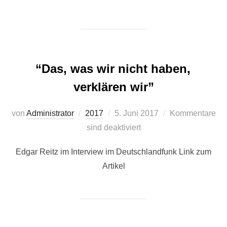
“Das, was wir nicht haben,
verklären wir”
Veröffentlicht
von
Administrator
2017
5. Juni 2017
Kommentare
am
sind deaktiviert
Edgar Reitz im Interview im Deutschlandfunk Link zum
Artikel