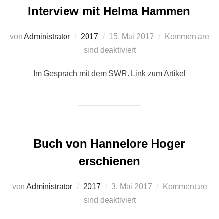
Interview mit Helma Hammen
Veröffentlicht
von
Administrator
2017
15. Mai 2017
Kommentare
am
sind deaktiviert
Im Gespräch mit dem SWR. Link zum Artikel
Buch von Hannelore Hoger
erschienen
Veröffentlicht
von
Administrator
2017
3. Mai 2017
Kommentare
am
sind deaktiviert