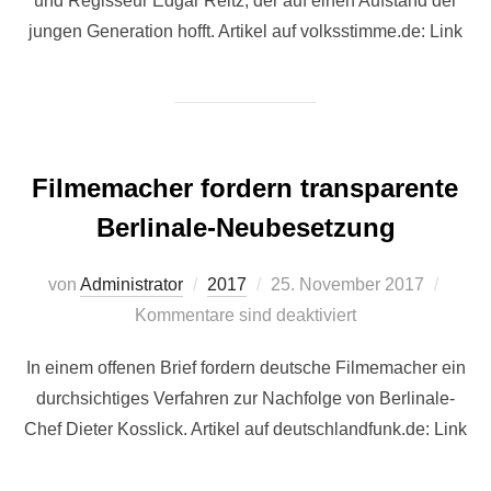
und Regisseur Edgar Reitz, der auf einen Aufstand der
jungen Generation hofft. Artikel auf volksstimme.de: Link
Filmemacher fordern transparente
Berlinale-Neubesetzung
Veröffentlicht
von
Administrator
2017
25. November 2017
am
Kommentare sind deaktiviert
In einem offenen Brief fordern deutsche Filmemacher ein
durchsichtiges Verfahren zur Nachfolge von Berlinale-
Chef Dieter Kosslick. Artikel auf deutschlandfunk.de: Link