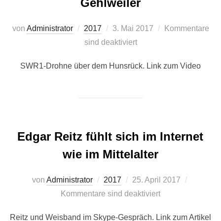
Gehlweiler
Veröffentlicht
von
Administrator
2017
3. Mai 2017
Kommentare
am
sind deaktiviert
SWR1-Drohne über dem Hunsrück. Link zum Video
Edgar Reitz fühlt sich im Internet
wie im Mittelalter
Veröffentlicht
von
Administrator
2017
25. April 2017
am
Kommentare sind deaktiviert
Reitz und Weisband im Skype-Gespräch. Link zum Artikel