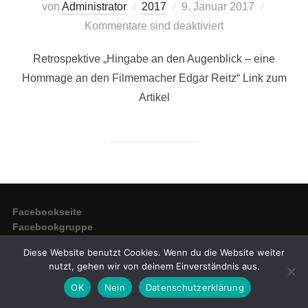
Veröffentlicht
von
Administrator
2017
9. Januar 2017
am
Kommentare sind deaktiviert
Retrospektive „Hingabe an den Augenblick – eine
Hommage an den Filmemacher Edgar Reitz“ Link zum
Artikel
Facebookseite
Facebookgruppe
Twitter
Diese Website benutzt Cookies. Wenn du die Website weiter
Youtube
nutzt, gehen wir von deinem Einverständnis aus.
Googlemaps
OK
Nein
Datenschutzerklärung
Pinterest
Instagram