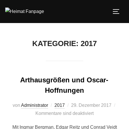
Zum
Inhalt
SEIT
springen
KATEGORIE:
2017
Arthausgrößen und Oscar-
Hoffnungen
Veröffentlicht
von
Administrator
2017
29. Dezember 2017
am
Kommentare sind deaktiviert
Mit Ingmar Bergman, Edgar Reitz und Conrad Veidt