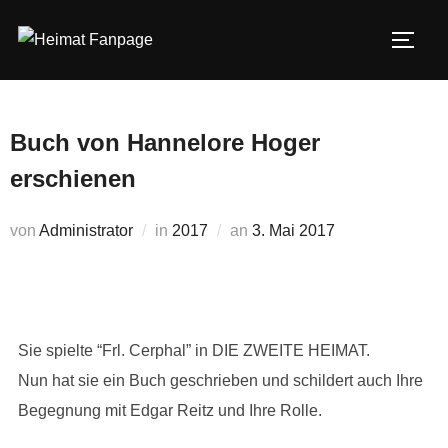
Zum
Inhalt
SEIT
springen
Buch von Hannelore Hoger
erschienen
Veröffentlicht
von
Administrator
in
2017
an
3. Mai 2017
am
Sie spielte “Frl. Cerphal” in DIE ZWEITE HEIMAT.
Nun hat sie ein Buch geschrieben und schildert auch Ihre
Begegnung mit Edgar Reitz und Ihre Rolle.