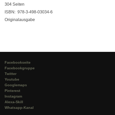
304 Seiten
ISBN: 978-3-498-03034-6
Originalausgabe
Facebookseite
Facebookgruppe
Twitter
Youtube
Googlemaps
Pinterest
Instagram
Alexa-Skill
Whatsapp-Kanal