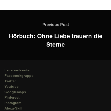
Beitragsnavigation
Previous
Previous Post
Post
Hörbuch: Ohne Liebe trauern die
Sterne
Facebookseite
Facebookgruppe
Twitter
Youtube
Googlemaps
Pinterest
Instagram
Alexa-Skill