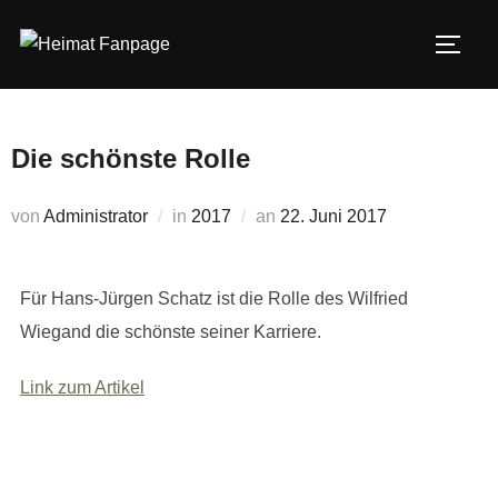
Zum
Inhalt
SEIT
springen
Die schönste Rolle
Veröffentlicht
von
Administrator
in
2017
an
22. Juni 2017
am
Für Hans-Jürgen Schatz ist die Rolle des Wilfried
Wiegand die schönste seiner Karriere.
Link zum Artikel