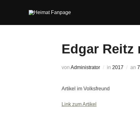
Zum
Inhalt
springen
Edgar Reitz 
V
von
Administrator
in
2017
an
7
Artikel im Volksfreund
Link zum Artikel