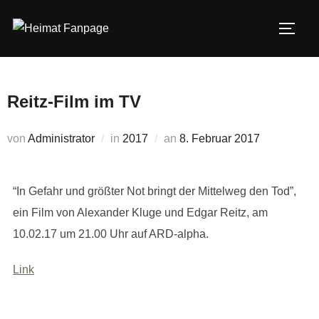
Zum
Inhalt
SEIT
springen
Reitz-Film im TV
Veröffentlicht
von
Administrator
in
2017
an
8. Februar 2017
am
“In Gefahr und größter Not bringt der Mittelweg den Tod”,
ein Film von Alexander Kluge und Edgar Reitz, am
10.02.17 um 21.00 Uhr auf ARD-alpha.
Link