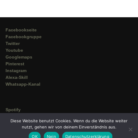
Facebookseite
Facebookgruppe
Twitter
Youtube
Googlemaps
Pinterest
Instagram
Alexa-Skill
Whatsapp-Kanal
Spotify
Deezer
Diese Website benutzt Cookies. Wenn du die Website weiter
Amazon Music
nutzt, gehen wir von deinem Einverständnis aus.
OK
Nein
Datenschutzerklärung