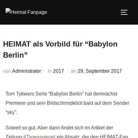
Zum
Inhalt
SEIT
springen
HEIMAT als Vorbild für “Babylon
Berlin”
Veröffentlicht
von
Administrator
in
2017
an
29. September 2017
am
Tom Tykwers Serie “Babylon Berlin” hat demnächst
Premiere und sein Bildschirmdebüt bald auf dem Sender
“sky”.
Soweit so gut. Aber dann findet sich im Artikel der
Zeitung
#Tagesspiegel
ein Absatz, der den HEIMAT-Fan