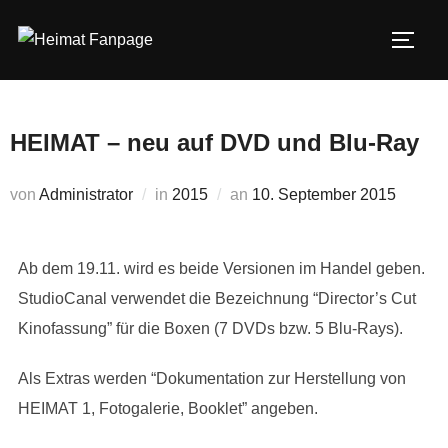
Zum
Inhalt
SEIT
springen
HEIMAT – neu auf DVD und Blu-Ray
Veröffentlicht
von
Administrator
in
2015
an
10. September 2015
am
Ab dem 19.11. wird es beide Versionen im Handel geben.
StudioCanal verwendet die Bezeichnung “Director’s Cut
Kinofassung” für die Boxen (7 DVDs bzw. 5 Blu-Rays).
Als Extras werden “Dokumentation zur Herstellung von
HEIMAT 1, Fotogalerie, Booklet” angeben.