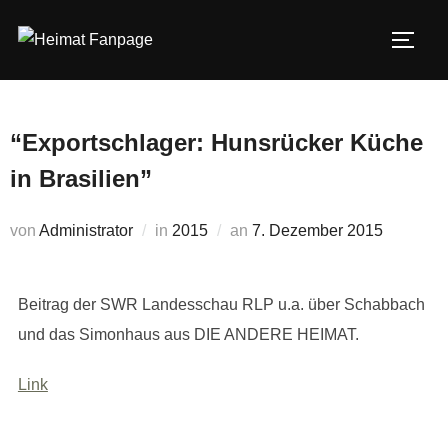
Zum
Inhalt
SEIT
springen
“Exportschlager: Hunsrücker Küche
in Brasilien”
Veröffentlicht
von
Administrator
in
2015
an
7. Dezember 2015
am
Beitrag der SWR Landesschau RLP u.a. über Schabbach
und das Simonhaus aus DIE ANDERE HEIMAT.
Link