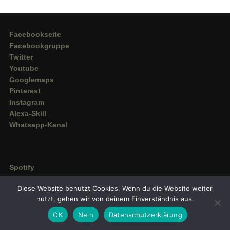
Facebookseite
Facebookgruppe
Twitter
Youtube
Googlemaps
Pinterest
Instagram
Alexa-Skill
Whatsapp-Kanal
Spotify
Deezer
Diese Website benutzt Cookies. Wenn du die Website weiter
Amazon Music
nutzt, gehen wir von deinem Einverständnis aus.
OK
Nein
Datenschutzerklärung