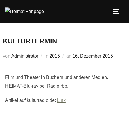
Zum
Inhalt
SEIT
springen
KULTURTERMIN
Veröffentlicht
von
Administrator
in
2015
an
16. Dezember 2015
am
Film und Theater in Büchern und anderen Medien.
HEIMAT-Blu-ray bei Radio rbb.
Artikel auf kulturradio.de:
Link