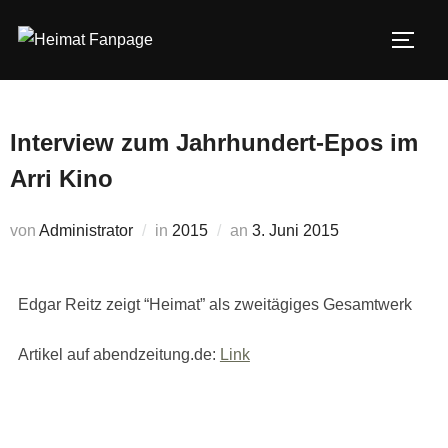
Zum
Inhalt
SEIT
springen
Interview zum Jahrhundert-Epos im
Arri Kino
Veröffentlicht
von
Administrator
in
2015
an
3. Juni 2015
am
Edgar Reitz zeigt “Heimat” als zweitägiges Gesamtwerk
Artikel auf abendzeitung.de:
Link