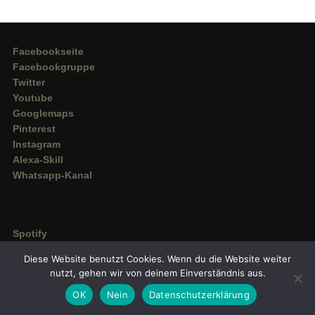
Facebookseite
Facebookgruppe
Twitter
Youtube
Googlemaps
Pinterest
Instagram
Alexa-Skill
Whatsapp-Kanal
Spotify
Deezer
Diese Website benutzt Cookies. Wenn du die Website weiter
Amazon Music
nutzt, gehen wir von deinem Einverständnis aus.
OK
Nein
Datenschutzerklärung