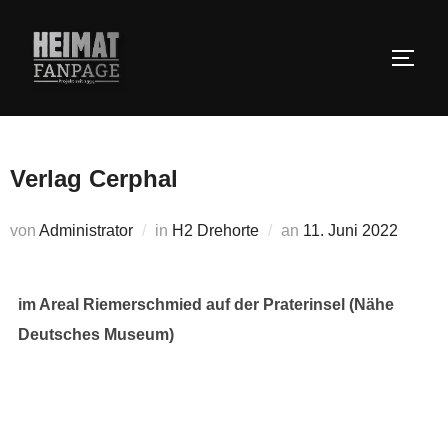
Zum
Inhalt
SEIT
springen
Verlag Cerphal
Veröffentlicht
von
Administrator
in
H2 Drehorte
an
11. Juni 2022
am
im Areal Riemerschmied auf der Praterinsel (Nähe
Deutsches Museum)