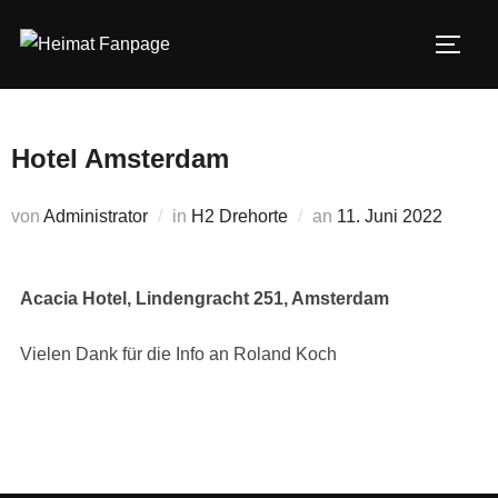
Zum
Inhalt
SEIT
springen
Hotel Amsterdam
Veröffentlicht
von
Administrator
in
H2 Drehorte
an
11. Juni 2022
am
Acacia Hotel, Lindengracht 251, Amsterdam
Vielen Dank für die Info an Roland Koch