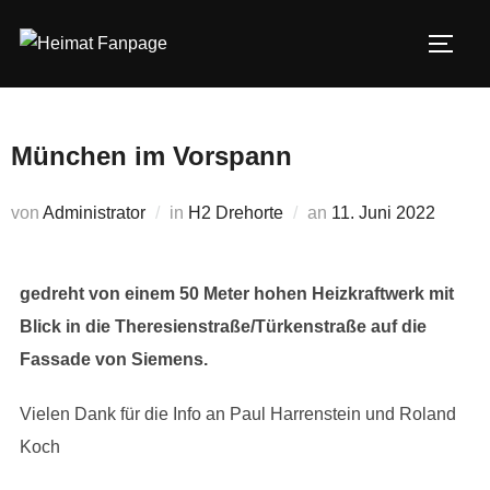
Zum
Inhalt
SEIT
springen
München im Vorspann
Veröffentlicht
von
Administrator
in
H2 Drehorte
an
11. Juni 2022
am
gedreht von einem 50 Meter hohen Heizkraftwerk mit
Blick in die Theresienstraße/Türkenstraße auf die
Fassade von Siemens.
Vielen Dank für die Info an Paul Harrenstein und Roland
Koch