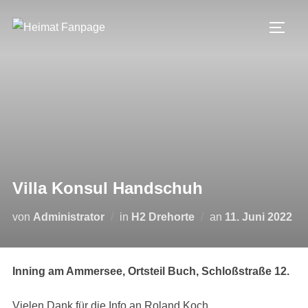
Zum
Inhalt
SEIT
springen
Villa Konsul Handschuh
Veröffentlicht
von
Administrator
in
H2 Drehorte
an
11. Juni 2022
am
Inning am Ammersee, Ortsteil Buch, Schloßstraße 12.
Vielen Dank für die Info an Roland Koch