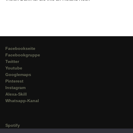
Facebookseite
Facebookgruppe
Twitter
Youtube
Googlemaps
Pinterest
Instagram
Alexa-Skill
Whatsapp-Kanal
Spotify
Deezer