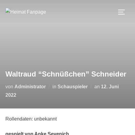
Zum
Inhalt
SEIT
springen
Waltraud “Schnüßchen” Schneider
Veröffentlicht
von
Administrator
in
Schauspieler
an
12. Juni
am
2022
Rollendaten: unbekannt
gespielt von Anke Sevenich