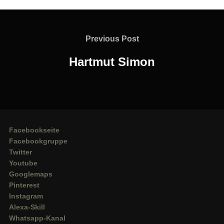
Beitragsnavigation
Previous
Previous Post
Post
Hartmut Simon
Facebookseite
Facebookgruppe
Twitter
Youtube
Googlemaps
Pinterest
Instagram
Alexa-Skill
Whatsapp-Kanal