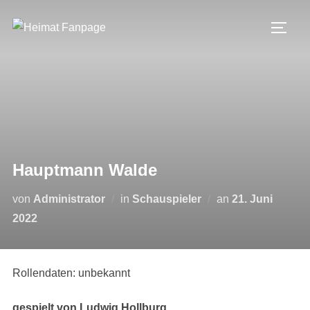
Zum
Inhalt
SEIT
springen
Hauptmann Walde
Veröffentlicht
von
Administrator
in
Schauspieler
an
21. Juni
am
2022
Rollendaten: unbekannt
gespielt von Ludwig Hollburg