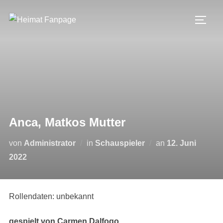
Zum
Inhalt
SEIT
springen
Anca, Matkos Mutter
Veröffentlicht
von
Administrator
in
Schauspieler
an
12. Juni
am
2022
Rollendaten: unbekannt
gespielt von Carmen Dalfogo