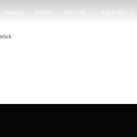
Startseite
Aktuelles
Alle Filme
Edgar Reitz
srück