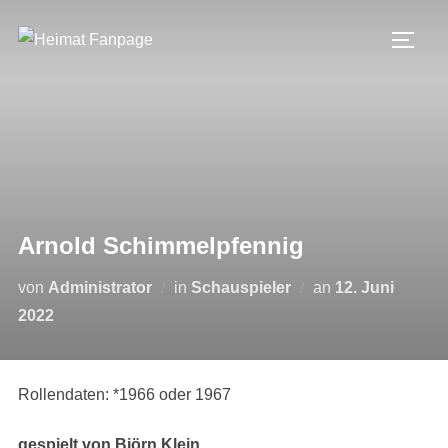
Zum
Inhalt
SEIT
springen
Arnold Schimmelpfennig
Veröffentlicht
von
Administrator
in
Schauspieler
an
12. Juni
am
2022
Rollendaten: *1966 oder 1967
gespielt von
Björn Klein