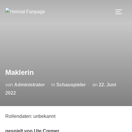
Zum
Inhalt
SEIT
springen
Maklerin
Veröffentlicht
von
Administrator
in
Schauspieler
an
22. Juni
am
2022
Rollendaten: unbekannt
gespielt von Ute Cremer