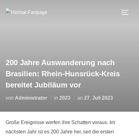
Zum
Inhalt
SEIT
springen
200 Jahre Auswanderung nach
Brasilien: Rhein-Hunsrück-Kreis
bereitet Jubiläum vor
Veröffentlicht
von
Administrator
in
2023
an
27. Juli 2023
am
Große Ereignisse werfen ihre Schatten voraus. Im
nächsten Jahr ist es 200 Jahre her, seit die ersten