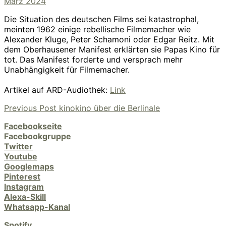
am
März 2024
Die Situation des deutschen Films sei katastrophal,
meinten 1962 einige rebellische Filmemacher wie
Alexander Kluge, Peter Schamoni oder Edgar Reitz. Mit
dem Oberhausener Manifest erklärten sie Papas Kino für
tot. Das Manifest forderte und versprach mehr
Unabhängigkeit für Filmemacher.
Artikel auf ARD-Audiothek:
Link
Previous
Previous Post
kinokino über die Berlinale
Beitragsnavigation
Post
Facebookseite
Facebookgruppe
Twitter
Youtube
Googlemaps
Pinterest
Instagram
Alexa-Skill
Whatsapp-Kanal
Spotify