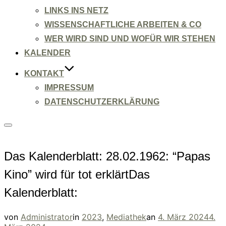
LINKS INS NETZ
WISSENSCHAFTLICHE ARBEITEN & CO
WER WIRD SIND UND WOFÜR WIR STEHEN
KALENDER
KONTAKT
IMPRESSUM
DATENSCHUTZERKLÄRUNG
Seitenleiste
&
Navigation
umschalten
Das Kalenderblatt: 28.02.1962: “Papas
Kino” wird für tot erklärtDas
Kalenderblatt:
Veröffentlicht
von
Administrator
in
2023
,
Mediathek
an
4. März 2024
4.