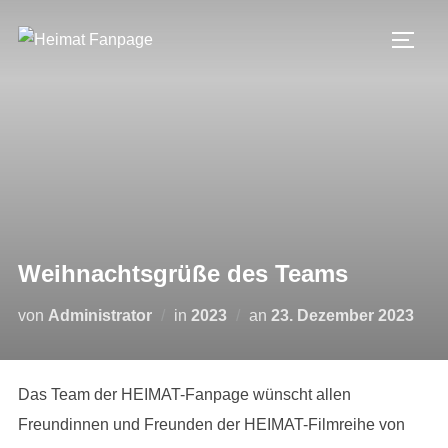
Zum
Inhalt
SEIT
springen
Weihnachtsgrüße des Teams
Veröffentlicht
von
Administrator
in
2023
an
23. Dezember 2023
am
Das Team der HEIMAT-Fanpage wünscht allen
Freundinnen und Freunden der HEIMAT-Filmreihe von