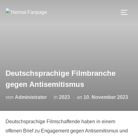
Zum
Inhalt
SEIT
springen
Deutschsprachige Filmbranche
gegen Antisemitismus
Veröffentlicht
von
Administrator
in
2023
an
10. November 2023
am
Deutschsprachige Filmschaffende haben in einem
offenen Brief zu Engagement gegen Antisemitismus und