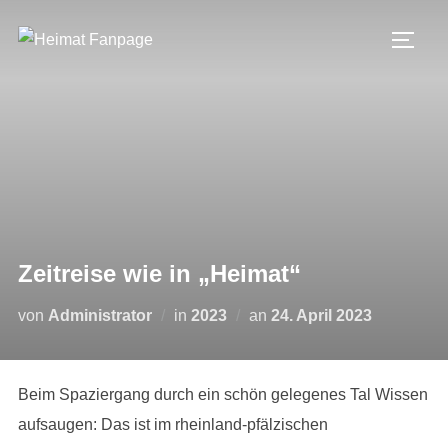
Zum
Inhalt
SEIT
springen
Zeitreise wie in „Heimat“
Veröffentlicht
von
Administrator
in
2023
an
24. April 2023
am
Beim Spaziergang durch ein schön gelegenes Tal Wissen
aufsaugen: Das ist im rheinland-pfälzischen