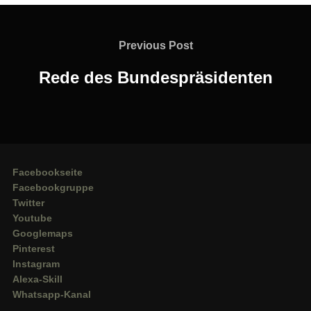
Beitragsnavigation
Previous
Previous Post
Post
Rede des Bundespräsidenten
Facebookseite
Facebookgruppe
Twitter
Youtube
Googlemaps
Pinterest
Instagram
Alexa-Skill
Whatsapp-Kanal