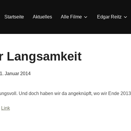
Startseite
Aktuelles
Alle Filme
Edgar Reitz
ur Langsamkeit
eröffentlicht
1. Januar 2014
am
ßungsvoll. Und doch haben wir da angeknüpft, wo wir Ende 2013
:
Link