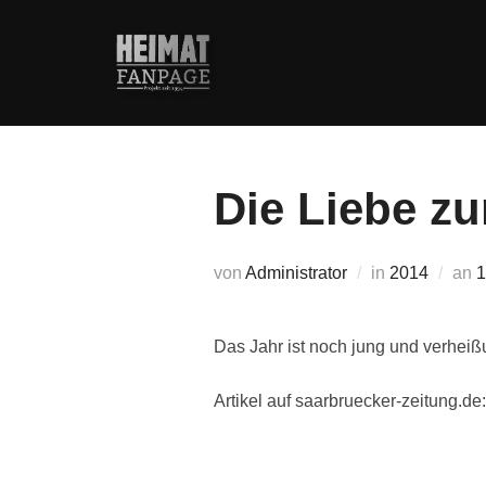
Zum
Inhalt
springen
Die Liebe z
V
von
Administrator
in
2014
an
1
Das Jahr ist noch jung und verhei
Artikel auf saarbruecker-zeitung.de