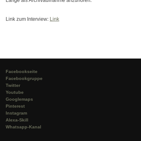
Länge als Archivaufnahme anzuhören.
Link zum Interview:
Link
Facebookseite
Facebookgruppe
Twitter
Youtube
Googlemaps
Pinterest
Instagram
Alexa-Skill
Whatsapp-Kanal