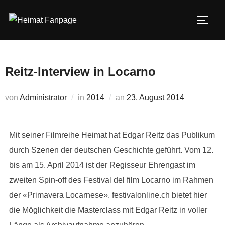
Zum
Inhalt
SEIT
springen
Reitz-Interview in Locarno
Veröffentlicht
von
Administrator
in
2014
an
23. August 2014
am
Mit seiner Filmreihe Heimat hat Edgar Reitz das Publikum
durch Szenen der deutschen Geschichte geführt. Vom 12.
bis am 15. April 2014 ist der Regisseur Ehrengast im
zweiten Spin-off des Festival del film Locarno im Rahmen
der «Primavera Locarnese». festivalonline.ch bietet hier
die Möglichkeit die Masterclass mit Edgar Reitz in voller