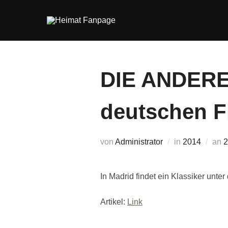
Zum
Inhalt
springen
DIE ANDERE 
deutschen F
V
von
Administrator
in
2014
an
2
In Madrid findet ein Klassiker unte
Artikel:
Link