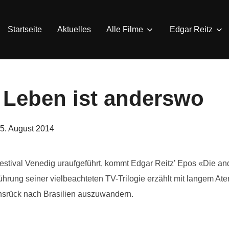
Startseite
Aktuelles
Alle Filme
Edgar Reitz
 Leben ist anderswo
eröffentlicht
5. August 2014
am
estival Venedig uraufgeführt, kommt Edgar Reitz’ Epos «Die an
ührung seiner vielbeachteten TV-Trilogie erzählt mit langem A
srück nach Brasilien auszuwandern.