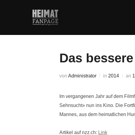
Zum
Inhalt
springen
Das bessere
V
von
Administrator
in
2014
an
1
Im vergangenen Jahr auf dem Filmf
Sehnsucht» nun ins Kino. Die Fortf
Mannes, aus dem heimatlichen Hun
Artikel auf nzz.ch:
Link