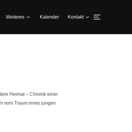
SEITENLEIS
Weiteres
Kalender
Kontakt
dere Heimat – Chronik einer
tem vom Traum eines jungen