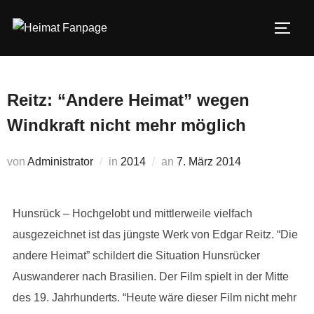
Zum
Inhalt
SEIT
springen
Reitz: “Andere Heimat” wegen
Windkraft nicht mehr möglich
Veröffentlicht
von
Administrator
in
2014
an
7. März 2014
am
Hunsrück – Hochgelobt und mittlerweile vielfach
ausgezeichnet ist das jüngste Werk von Edgar Reitz. “Die
andere Heimat” schildert die Situation Hunsrücker
Auswanderer nach Brasilien. Der Film spielt in der Mitte
des 19. Jahrhunderts. “Heute wäre dieser Film nicht mehr