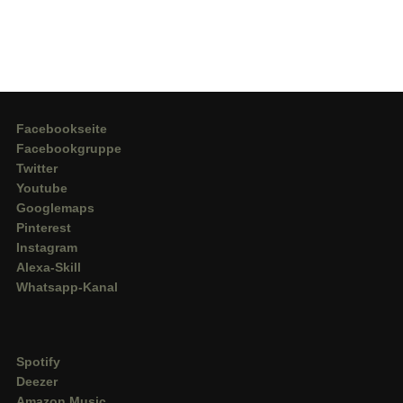
Facebookseite
Facebookgruppe
Twitter
Youtube
Googlemaps
Pinterest
Instagram
Alexa-Skill
Whatsapp-Kanal
Spotify
Deezer
Amazon Music