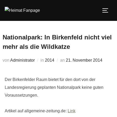
Zum
Inhalt
SEIT
springen
Nationalpark: In Birkenfeld nicht viel
mehr als die Wildkatze
Veröffentlicht
von
Administrator
in
2014
an
21. November 2014
am
Der Birkenfelder Raum bietet für den dort von der
Landesregierung geplanten Nationalpark keine guten
Voraussetzungen.
Artikel auf allgemeine-zeitung.de:
Link