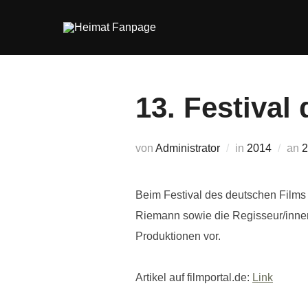
Zum
Inhalt
springen
13. Festival
V
von
Administrator
in
2014
an
2
Beim Festival des deutschen Films 
Riemann sowie die Regisseur/innen
Produktionen vor.
Artikel auf filmportal.de:
Link