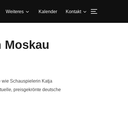
SEITENLEIS
Weiteres
Kalender
Kontakt
in Moskau
 wie Schauspielerin Katja
uelle, preisgekrönte deutsche