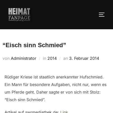
Zum
Inhalt
SEIT
springen
“Eisch sinn Schmied”
Veröffentlicht
von
Administrator
in
2014
an
3. Februar 2014
am
Rüdiger Kriese ist staatlich anerkannter Hufschmied.
Ein Mann für besondere Aufgaben, nicht nur, wenn es
um Pferde geht. Daher sagte er von sich mit Stolz:
“Eisch sinn Schmied”.
Artikel auf swrmediathek.de:
Link