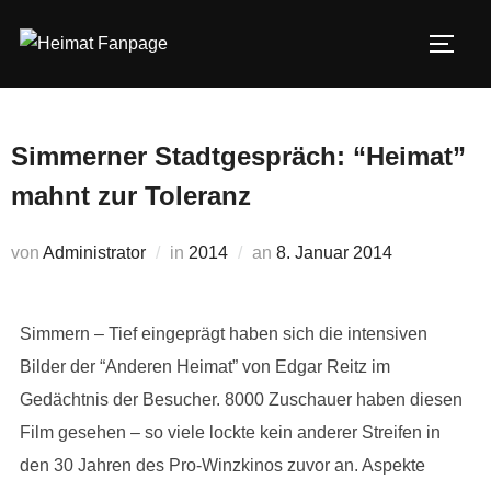
Zum
Inhalt
SEIT
springen
Simmerner Stadtgespräch: “Heimat”
mahnt zur Toleranz
Veröffentlicht
von
Administrator
in
2014
an
8. Januar 2014
am
Simmern – Tief eingeprägt haben sich die intensiven
Bilder der “Anderen Heimat” von Edgar Reitz im
Gedächtnis der Besucher. 8000 Zuschauer haben diesen
Film gesehen – so viele lockte kein anderer Streifen in
den 30 Jahren des Pro-Winzkinos zuvor an. Aspekte